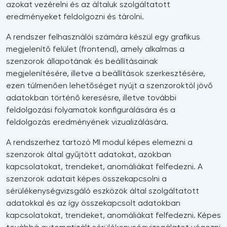
azokat vezérelni és az általuk szolgáltatott
eredményeket feldolgozni és tárolni.
A rendszer felhasználói számára készül egy grafikus
megjelenítő felület (frontend), amely alkalmas a
szenzorok állapotának és beállításainak
megjelenítésére, illetve a beállítások szerkesztésére,
ezen túlmenően lehetőséget nyújt a szenzoroktól jövő
adatokban történő keresésre, illetve további
feldolgozási folyamatok konfigurálására és a
feldolgozás eredményének vizualizálására.
A rendszerhez tartozó MI modul képes elemezni a
szenzorok által gyűjtött adatokat, azokban
kapcsolatokat, trendeket, anomáliákat felfedezni. A
szenzorok adatait képes összekapcsolni a
sérülékenységvizsgáló eszközök által szolgáltatott
adatokkal és az így összekapcsolt adatokban
kapcsolatokat, trendeket, anomáliákat felfedezni. Képes