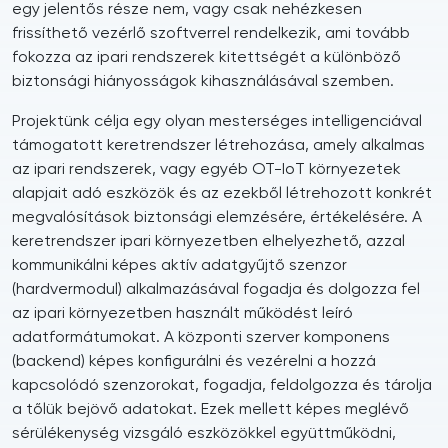
egy jelentős része nem, vagy csak nehézkesen
frissíthető vezérlő szoftverrel rendelkezik, ami tovább
fokozza az ipari rendszerek kitettségét a különböző
biztonsági hiányosságok kihasználásával szemben.
Projektünk célja egy olyan mesterséges intelligenciával
támogatott keretrendszer létrehozása, amely alkalmas
az ipari rendszerek, vagy egyéb OT-IoT környezetek
alapjait adó eszközök és az ezekből létrehozott konkrét
megvalósítások biztonsági elemzésére, értékelésére. A
keretrendszer ipari környezetben elhelyezhető, azzal
kommunikálni képes aktív adatgyűjtő szenzor
(hardvermodul) alkalmazásával fogadja és dolgozza fel
az ipari környezetben használt működést leíró
adatformátumokat. A központi szerver komponens
(backend) képes konfigurálni és vezérelni a hozzá
kapcsolódó szenzorokat, fogadja, feldolgozza és tárolja
a tőlük bejövő adatokat. Ezek mellett képes meglévő
sérülékenység vizsgáló eszközökkel együttműködni,