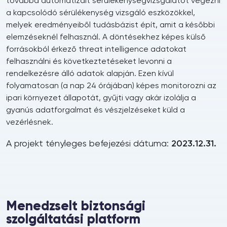
továbbá automatizált sérülékenységvizsgálatot végezni
a kapcsolódó sérülékenység vizsgáló eszközökkel,
melyek eredményeiből tudásbázist épít, amit a későbbi
elemzéseknél felhasznál. A döntésekhez képes külső
forrásokból érkező threat intelligence adatokat
felhasználni és következtetéseket levonni a
rendelkezésre álló adatok alapján. Ezen kívül
folyamatosan (a nap 24 órájában) képes monitorozni az
ipari környezet állapotát, gyűjti vagy akár izolálja a
gyanús adatforgalmat és vészjelzéseket küld a
vezérlésnek.
A projekt tényleges befejezési dátuma:
2023.12.31.
Menedzselt biztonsági
szolgáltatási platform