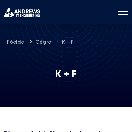
Főoldal
Cégről
K + F
K + F