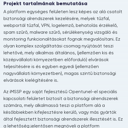
Projekt tartalmának bemutatása
A platform egységes felületen lesz képes az alá csatolt
biztonsági alrendszerek kezelésére, melyek tűzfal,
webportál tűzfal, VPN, logelemző, behatolás érzékelő,
spam szűrő, malware szűrő, sérülékenység vizsgáló és
monitoring funkcionalitásokat fognak megvalósítani. Ez
olyan komplex szolgáltatási csomag nyújtását teszi
lehetővé, mely alkalmas általános, (jellemzően kis és
középvállalati környezetben előforduló) elvárások
teljesítésére is és egyben egyedi (jellemzően
nagyvállalati környezetben), magas szintű biztonsági
elvárások kielégítésére is.
Az iMSSP egy saját fejlesztésű Opentunel-el speciális
kapcsolati felületet biztosít a biztonsági alrendszerek
számára, mely alkalmassá teszi a platform alá a
későbbiekben kifejlesztésre kerülő, vagy más gyártók
által fejlesztett biztonsági alrendszerek illesztését is. Ez
a lehetőség jelentősen megnöveli a platform