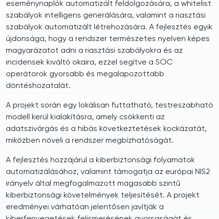
eseménynaplók automatizált feldolgozására, a whitelist
szabályok intelligens generálására, valamint a riasztási
szabályok automatizált létrehozására. A fejlesztés egyik
újdonsága, hogy a rendszer természetes nyelven képes
magyarázatot adni a riasztási szabályokra és az
incidensek kiváltó okaira, ezzel segítve a SOC
operátorok gyorsabb és megalapozottabb
döntéshozatalát.
A projekt során egy lokálisan futtatható, testreszabható
modell kerül kialakításra, amely csökkenti az
adatszivárgás és a hibás következtetések kockázatát,
miközben növeli a rendszer megbízhatóságát.
A fejlesztés hozzájárul a kiberbiztonsági folyamatok
automatizálásához, valamint támogatja az európai NIS2
irányelv által megfogalmazott magasabb szintű
kiberbiztonsági követelmények teljesítését. A projekt
eredményei várhatóan jelentősen javítják a
kiberfenyegetések felismerésének gyorsaságát és