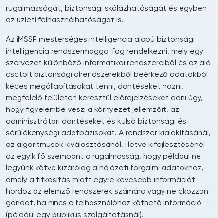
rugalmasságát, biztonsági skálázhatóságát és egyben
az üzleti felhasználhatóságát is.
Az iMSSP mesterséges intelligencia alapú biztonsági
intelligencia rendszermaggal fog rendelkezni, mely egy
szervezet különböző informatikai rendszereiből és az alá
csatolt biztonsági alrendszerekből beérkező adatokból
képes megállapításokat tenni, döntéseket hozni,
megfelelő felületen keresztül előrejelzéseket adni úgy,
hogy figyelembe veszi a környezet jellemzőit, az
adminisztrátori döntéseket és külső biztonsági és
sérülékenységi adatbázisokat. A rendszer kialakításánál,
az algoritmusok kiválasztásánál, illetve kifejlesztésénél
az egyik fő szempont a rugalmasság, hogy például ne
legyünk kötve kizárólag a hálózati forgalmi adatokhoz,
amely a titkosítás miatt egyre kevesebb információt
hordoz az elemző rendszerek számára vagy ne okozzon
gondot, ha nincs a felhasználóhoz köthető információ
(például egy publikus szolgáltatásnál).