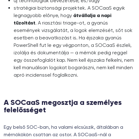
új technológiák bevezetése, és/vagy
stratégiai biztonsági projektek. A SOCaaS egyik
legnagyobb előnye, hogy
átvállalja a napi
tűzoltást
. A riasztási triage-ot, a gyanús
események vizsgálatát, a logok elemzését, sőt sok
esetben a beavatkozást is. Ha éjszaka gyanús
PowerShell fut le egy végponton, a SOCaaS észleli,
izolálja és dokumentálja — a mérnök pedig reggel
egy összefoglalót kap. Nem kell éjszaka felkelni, nem
kell manuálisan logokat bogarászni, nem kell minden
apró incidenssel foglalkozni.
A SOCaaS megosztja a személyes
felelősséget
Egy belső SOC-ban, ha valami elcsúszik, általában a
mérnökökön csattan az ostor. A SOCaaS-nál a