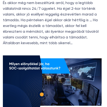
És akkor még nem beszéltünk arról, hogy a legtöbb
vállalatnál nincs 24/7 ügyelet. Ha éjjel 2-kor történik
valami, akkor jó eséllyel reggelig észrevétlen marad a
támadás. Ha pénteken éjjel akkor akár hétfőig is … Ha
esetleg mégis észlelik a támadást, akkor fel kell
ébreszteni a mérnököt, aki ilyenkor megpróbál távolról
valami csodát tenni, hogy elhárítsa a támadást.
Általában kevesebb, mint több sikerrel…