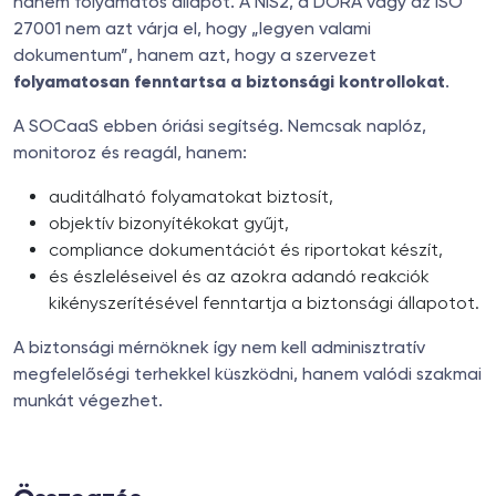
hanem folyamatos állapot. A NIS2, a DORA vagy az ISO
27001 nem azt várja el, hogy „legyen valami
dokumentum”, hanem azt, hogy a szervezet
folyamatosan fenntartsa a biztonsági kontrollokat
.
A SOCaaS ebben óriási segítség. Nemcsak naplóz,
monitoroz és reagál, hanem:
auditálható folyamatokat biztosít,
objektív bizonyítékokat gyűjt,
compliance dokumentációt és riportokat készít,
és észleléseivel és az azokra adandó reakciók
kikényszerítésével fenntartja a biztonsági állapotot.
A biztonsági mérnöknek így nem kell adminisztratív
megfelelőségi terhekkel küszködni, hanem valódi szakmai
munkát végezhet.