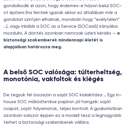
gondolkodik el azon, hogy érdemes-e házon belül SOC-
ot építeni (ha fentiek igazak akkor ez általában már a
gondolat szintjén elhalnak, mondván hogy “esélytelen”
…), vagy inkább a SOC as a Service (SOCaaS) irányába
mozdulni. A döntés azonban nemcsak üzleti kérdés —
a
biztonsági szakemberek mindennapi életét is
alapjaiban határozza meg.
A belső SOC valósága: túlterheltség,
monotónia, vakfoltok és kiégés
De tegyük fel összejön a saját SOC kialakítása … Egy in-
house SOC működtetése papíron jól hangzik: saját
csapat, saját folyamatok, teljes kontroll. A gyakorlatban
azonban sokszor éppen ez a modell teszi a legnagyobb
terhet a biztonsági szakemberek vállára.