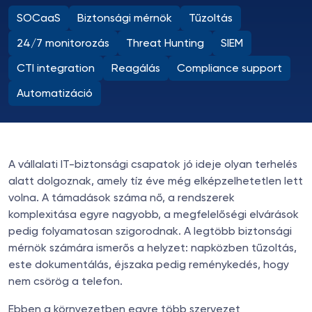
SOCaaS
Biztonsági mérnök
Tűzoltás
24/7 monitorozás
Threat Hunting
SIEM
CTI integration
Reagálás
Compliance support
Automatizáció
A vállalati IT-biztonsági csapatok jó ideje olyan terhelés
alatt dolgoznak, amely tíz éve még elképzelhetetlen lett
volna. A támadások száma nő, a rendszerek
komplexitása egyre nagyobb, a megfelelőségi elvárások
pedig folyamatosan szigorodnak. A legtöbb biztonsági
mérnök számára ismerős a helyzet: napközben tűzoltás,
este dokumentálás, éjszaka pedig reménykedés, hogy
nem csörög a telefon.
Ebben a környezetben egyre több szervezet