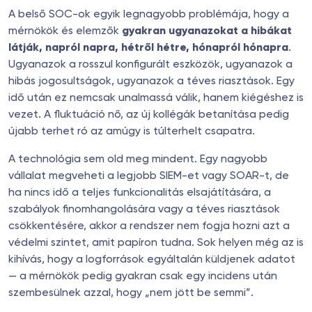
A belső SOC-ok egyik legnagyobb problémája, hogy a
mérnökök és elemzők
gyakran ugyanazokat a hibákat
látják, napról napra, hétről hétre, hónapról hónapra
.
Ugyanazok a rosszul konfigurált eszközök, ugyanazok a
hibás jogosultságok, ugyanazok a téves riasztások. Egy
idő után ez nemcsak unalmassá válik, hanem kiégéshez is
vezet. A fluktuáció nő, az új kollégák betanítása pedig
újabb terhet ró az amúgy is túlterhelt csapatra.
A technológia sem old meg mindent. Egy nagyobb
vállalat megveheti a legjobb SIEM-et vagy SOAR-t, de
ha nincs idő a teljes funkcionalitás elsajátítására, a
szabályok finomhangolására vagy a téves riasztások
csökkentésére, akkor a rendszer nem fogja hozni azt a
védelmi szintet, amit papíron tudna. Sok helyen még az is
kihívás, hogy a logforrások egyáltalán küldjenek adatot
— a mérnökök pedig gyakran csak egy incidens után
szembesülnek azzal, hogy „nem jött be semmi”.