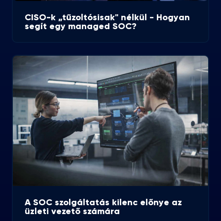
CISO-k „tűzoltósisak" nélkül - Hogyan
segít egy managed SOC?
A SOC szolgáltatás kilenc előnye az
üzleti vezető számára