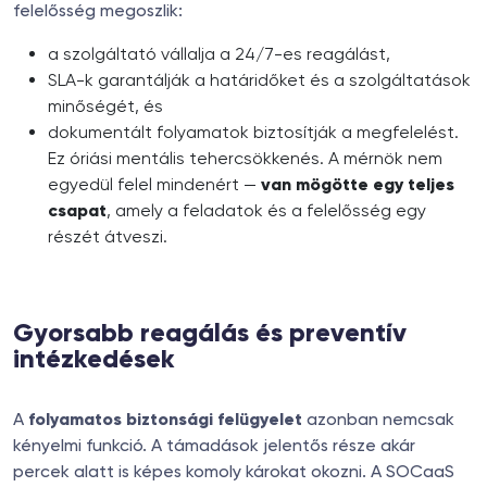
felelősség megoszlik:
a szolgáltató vállalja a 24/7-es reagálást,
SLA-k garantálják a határidőket és a szolgáltatások
minőségét, és
dokumentált folyamatok biztosítják a megfelelést.
Ez óriási mentális tehercsökkenés. A mérnök nem
egyedül felel mindenért —
van mögötte egy teljes
csapat
, amely a feladatok és a felelősség egy
részét átveszi.
Gyorsabb reagálás és preventív
intézkedések
A
folyamatos biztonsági felügyelet
azonban nemcsak
kényelmi funkció. A támadások jelentős része akár
percek alatt is képes komoly károkat okozni. A SOCaaS