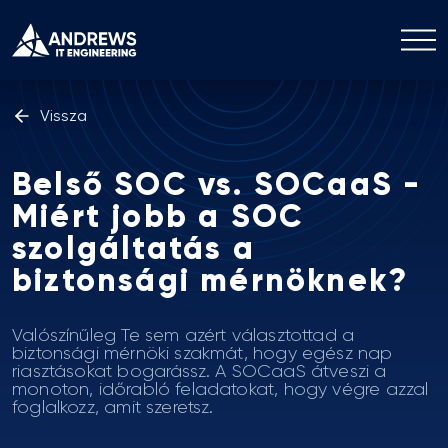
Vissza
Belső SOC vs. SOCaaS -
Miért jobb a SOC
szolgáltatás a
biztonsági mérnöknek?
Valószínűleg Te sem azért választottad a
biztonsági mérnöki szakmát, hogy egész nap
riasztásokat bogarássz. A SOCaaS átveszi a
monoton, időrabló feladatokat, hogy végre azzal
foglalkozz, amit szeretsz.