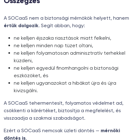
Összegzés
A SOCaaS nem a biztonsági mérnökök helyett, hanem
értük dolgozik
. Segít abban, hogy:
ne kelljen éjszaka riasztások miatt felkelni,
ne kelljen minden nap tüzet oltani,
ne kelljen folyamatosan adminisztratív terhekkel
küzdeni,
ne kelljen egyedül finomhangolni a biztonsági
eszközöket, és
ne kelljen ugyanazokat a hibákat újra és újra
kivizsgálni.
A SOCaaS tehermentesít, folyamatos védelmet ad,
csökkenti a kárértéket, biztosítja a megfelelést, és
visszaadja a szakmai szabadságot.
Ezért a SOCaaS nemcsak üzleti döntés —
mérnöki
döntés is
.