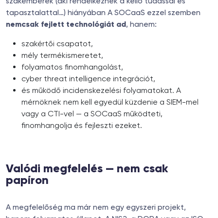
szakemberek (aki rendelkeznek a kellő tudással és
tapasztalattal…) hiányában A SOCaaS ezzel szemben
nemcsak fejlett technológiát ad
, hanem:
szakértői csapatot,
mély termékismeretet,
folyamatos finomhangolást,
cyber threat intelligence integrációt,
és működő incidenskezelési folyamatokat. A
mérnöknek nem kell egyedül küzdenie a SIEM-mel
vagy a CTI-vel — a SOCaaS működteti,
finomhangolja és fejleszti ezeket.
Valódi megfelelés — nem csak
papíron
A megfelelőség ma már nem egy egyszeri projekt,