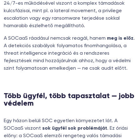
24/7-es működésével viszont a komplex támadások
kulcsfázisai, mint pl. a lateral movement, a privilege
escalation vagy egy ransomware terjedése sokkal
hamarabb észlelhető megállítható.
A SOCaaS ráadásul nemcsak reagál, hanem
meg is előz
.
A detekciós szabályok folyamatos finomhangolása, a
threat intelligence integráció és a rendszeres
fejlesztések mind hozzájárulnak ahhoz, hogy a védelmi
szint folyamatosan emelkedjen — ne csak audit előtt.
Több ügyfél, több tapasztalat — jobb
védelem
Egy házon belüli SOC egyetlen környezetet lát. A
SOCaaS viszont
sok ügyfél sok problémáját
. Ez óriási
előny: a SOCaaS elemzői rengeteg valós támadási